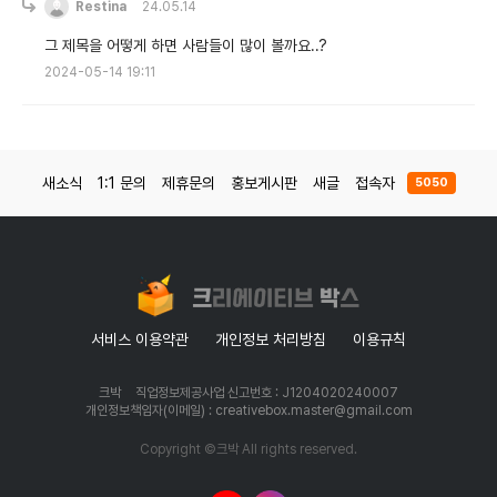
Restina
24.05.14
그 제목을 어떻게 하면 사람들이 많이 볼까요..?
2024-05-14 19:11
새소식
1:1 문의
제휴문의
홍보게시판
새글
접속자
5050
서비스 이용약관
개인정보 처리방침
이용규칙
크박
직업정보제공사업 신고번호 : J1204020240007
개인정보책임자(이메일) : creativebox.master@gmail.com
Copyright ©크박 All rights reserved.