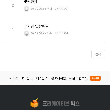
맞팔해요
2
9a4708ea
육아
26.04.27
실시간 맞팔해요
1
9a4708ea
이슈
26.03.04
검색
새소식
1:1 문의
제휴문의
홍보게시판
새글
접속자
5538