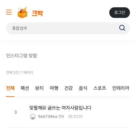
로그인
인스타그램 맞팔
전체 3건 / 1 페이지
전체
패션
뷰티
여행
건강
음식
스포츠
인테리어
맞팔해요 글쓰는 여자사람입니다
3
9a4708ea
연예
26.07.01