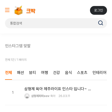
로그인
인스타그램 맞팔
전체 1건 / 1 페이지
전체
패션
뷰티
여행
건강
음식
스포츠
인테리어
삼형제 육아 제주라이프 인스타 입니다~ 칼맞팔 합니다~! [육아/제주라이프/여행 등]
1
삼형제파파oov
육아
26.03.11