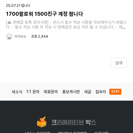
25.07.21 팝니다
1700팔로워 1500친구 계정 팝니다
[⚠️ 판매글 등록 유의사항] - 반드시 필수 작성 사항을 작성해주시기 바랍니
다. - 필수 작성 사항 미 작성 시 판매글은 숨김 처리 될 수 있습니다. - 채널
정보 관련 허위 작성의 책임은 '작성자'에게 있습니다. 원활한 거래를 위해서
아삭눅눅
조회 2,444
정확한 내용을 작성해주시기 바랍니다. [❗필수 작성 사항] 1. 페이지명 : 이름
2. 팔로워 수 : 1700+1500 3. 매매가 : 7 4. 안전거래 가능 여부 : o 5.
거래 문의 연락처 (이메일 주소/오픈카톡방 링크 등) : → 연락은 크박 쪽지
기능 혹은 이메일, 오픈카톡방을 통해 진행하시면 됩니다. 카카오톡 오픈채
팅을 시작해 보세요.링크를 선택하면 카카오톡이 실행됩니
다.https://open.kakao.com/o/sGg1d7Hh [✅ 기타 작성 사항] 추가로
검색
작성해주시고 싶은 내용이 있으면 적어주시기 바랍니다.
새소식
1:1 문의
제휴문의
홍보게시판
새글
접속자
5741